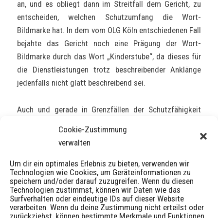
an, und es obliegt dann im Streitfall dem Gericht, zu
entscheiden, welchen Schutzumfang die Wort-
Bildmarke hat. In dem vom OLG Köln entschiedenen Fall
bejahte das Gericht noch eine Prägung der Wort-
Bildmarke durch das Wort „Kinderstube“, da dieses für
die Dienstleistungen trotz beschreibender Anklänge
jedenfalls nicht glatt beschreibend sei.
Auch und gerade in Grenzfällen der Schutzfähigkeit
sollte man also die Anmeldung eines Titels zumindest
Cookie-Zustimmung
als Wort-Bildmarke in Erwägung ziehen.
verwalten
Um dir ein optimales Erlebnis zu bieten, verwenden wir
Technologien wie Cookies, um Geräteinformationen zu
speichern und/oder darauf zuzugreifen. Wenn du diesen
Veröffentlicht
Autor
Schlagwörter
10/06/2015
FP
Domainrecht
,
Markenrecht
,
Technologien zustimmst, können wir Daten wie das
Surfverhalten oder eindeutige IDs auf dieser Website
am
Werktitelrecht
,
Zeitschriftentitel
verarbeiten. Wenn du deine Zustimmung nicht erteilst oder
zurückziehst, können bestimmte Merkmale und Funktionen