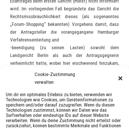
Eilantrages beim ersten Gericht (meist) nicht informiert
wird. Im vorliegenden Fall begründete das Gericht die
Rechtsmissbräuchlichkeit dieses (als sogenanntes
„Forum-Shopping“ bekannten) Vorgehens damit, dass
der Antragsteller die vorangegangene Hamburger
Verfahrenseinleitung und
-beendigung (zu seinen Lasten) sowohl dem
Landgericht Berlin als auch der Antragsgegnerin
verheimlicht hatte, wobei hier erschwerend hinzukam,
dass der Antragsteller die Antragsgegnerin zuvor noch
Cookie-Zustimmung
nicht einmal abgemahnt hatte.
verwalten
Das Kammergericht beurteilte diesen Sachverhalt im
Um dir ein optimales Erlebnis zu bieten, verwenden wir
Technologien wie Cookies, um Geräteinformationen zu
Rahmen einer „Gesamtbetrachtung … als
speichern und/oder darauf zuzugreifen. Wenn du diesen
rechtsmissbräuchliches Forum-Shopping im Wege
Technologien zustimmst, können wir Daten wie das
Surfverhalten oder eindeutige IDs auf dieser Website
planmäßig-gezielter Gehörsvereitelung und unlauterer
verarbeiten. Wenn du deine Zustimmung nicht erteilst oder
Chancenvermehrung“, welches das besondere
zurückziehst, können bestimmte Merkmale und Funktionen