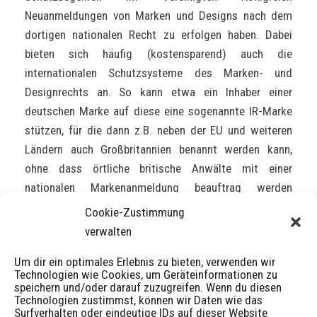
Neuanmeldungen von Marken und Designs nach dem
dortigen nationalen Recht zu erfolgen haben. Dabei
bieten sich häufig (kostensparend) auch die
internationalen Schutzsysteme des Marken- und
Designrechts an. So kann etwa ein Inhaber einer
deutschen Marke auf diese eine sogenannte IR-Marke
stützen, für die dann z.B. neben der EU und weiteren
Ländern auch Großbritannien benannt werden kann,
ohne dass örtliche britische Anwälte mit einer
nationalen Markenanmeldung beauftrag werden
müssten. Hierfür und für sämtliche Fragen im
Cookie-Zustimmung
Zusammenhang mit dem Brexit stehen wir Ihnen gerne
verwalten
zur Verfügung.
Um dir ein optimales Erlebnis zu bieten, verwenden wir
Technologien wie Cookies, um Geräteinformationen zu
Vorstehende Ausführungen sind nur ein grober
speichern und/oder darauf zuzugreifen. Wenn du diesen
Technologien zustimmst, können wir Daten wie das
Überblick und erfolgen ohne Gewähr. Sie ersetzen keine
Surfverhalten oder eindeutige IDs auf dieser Website