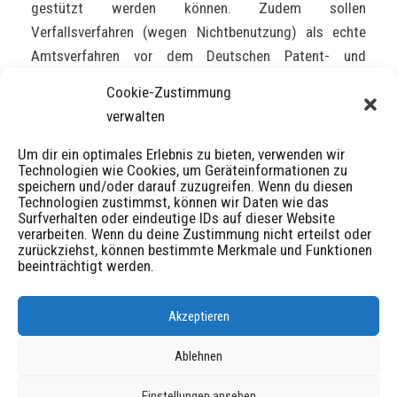
gestützt werden können. Zudem sollen
Verfallsverfahren (wegen Nichtbenutzung) als echte
Amtsverfahren vor dem Deutschen Patent- und
Markenamt geführt werden können, was bislang nur vor
Cookie-Zustimmung
den Zivilgerichten möglich ist – zu wesentlich höheren
verwalten
Kosten.
Um dir ein optimales Erlebnis zu bieten, verwenden wir
Technologien wie Cookies, um Geräteinformationen zu
speichern und/oder darauf zuzugreifen. Wenn du diesen
Technologien zustimmst, können wir Daten wie das
Surfverhalten oder eindeutige IDs auf dieser Website
Veröffentlicht
Autor
Schlagwörter
24/02/2019
FP
Markenrecht
verarbeiten. Wenn du deine Zustimmung nicht erteilst oder
am
zurückziehst, können bestimmte Merkmale und Funktionen
beeinträchtigt werden.
Beitragsnavigation
Vorheriger
Vorheriger
Wettbewerbsrecht: UWG-Leistungsschutz gegen
Akzeptieren
Beitrag:
unlautere Produktnachahmung
Ablehnen
Nächster
Einstellungen ansehen