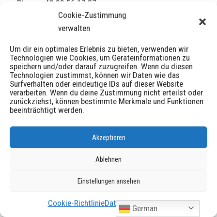
Phone: +49 89 56 17 37
Cookie-Zustimmung
Fax: +49 89 580 77 84
verwalten
E-Mail:
lewinsky@markenrechte.de
Um dir ein optimales Erlebnis zu bieten, verwenden wir
Internet:
www.markenrechte.de
Technologien wie Cookies, um Geräteinformationen zu
speichern und/oder darauf zuzugreifen. Wenn du diesen
Technologien zustimmst, können wir Daten wie das
Surfverhalten oder eindeutige IDs auf dieser Website
verarbeiten. Wenn du deine Zustimmung nicht erteilst oder
Contact form
zurückziehst, können bestimmte Merkmale und Funktionen
beeinträchtigt werden.
[contact-form-7 id=“402″ title=“Contact form“]
Akzeptieren
Ablehnen
Einstellungen ansehen
Cookie-Richtlinie
Datenschutz
Imprint
German